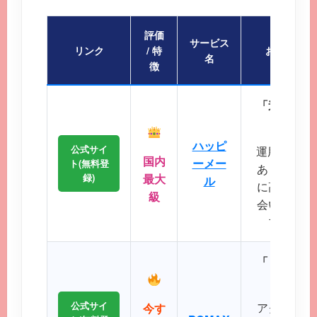
評価
サービス
リンク
/ 特
おすすめポ
名
徴
「迷ったら
会員
ハッピ
公式サイ
運用歴20
国内
ーメー
ト(無料登
あり、マッ
録)
最大
ル
に高く、地
級
会いが期待
プクラス
「リアルタ
公式サイ
アクティブ
今す