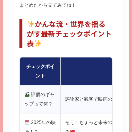
まとめたから見てみてね！
かんな流・世界を揺る
がす最新チェックポイント
表
チェックポイ
詳
ント
評価のギャ
評論家と観客で映画の評価が全
ップって何？
2025年の映
そう！ちょっと未来の話！どん
画！？
み