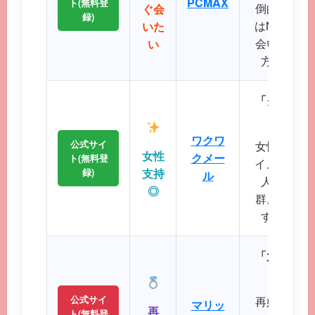
PCMAX
ト(無料登
倒的で、掲
ぐ会
録)
はNo.1で
いた
会いたい、
い
方に最適
「クリーン
に
ワクワ
公式サイ
女性誌にも
女性
クメー
ト(無料登
イメージが
録)
支持
ル
人サポー
◎
群。初めて
すい操作
「大人のた
パート
公式サイ
再婚や婚活
マリッ
再
ト(無料登