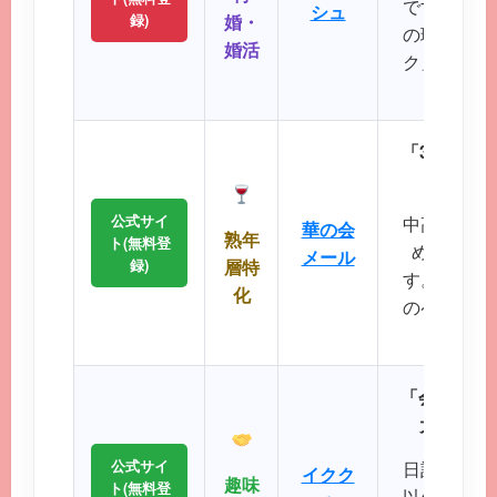
です。バツ
シュ
録)
婚・
の理解を示
婚活
ク」など、
大切に
「30代後
落ち着
公式サイ
中高年層に
華の会
熟年
ト(無料登
め、同世
メール
録)
層特
す。周囲を
化
のペースで
が可
「会員数15
大SNS
公式サイ
日記や掲示
イクク
趣味
ト(無料登
以外の機能