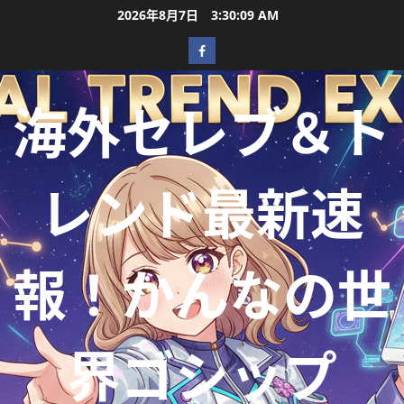
2026年8月7日
3:30:10 AM
海外セレブ＆ト
レンド最新速
報！かんなの世
界ゴシップ