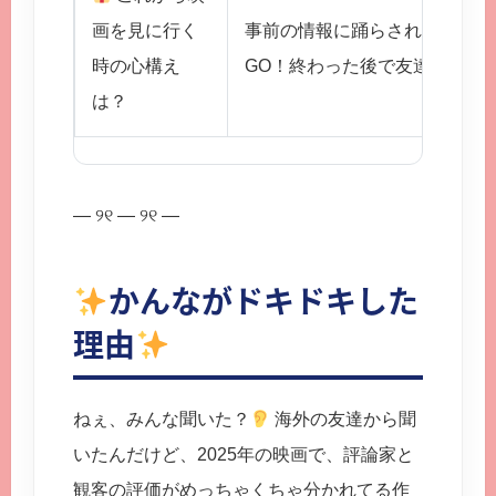
画を見に行く
事前の情報に踊らされず、
自分
時の心構え
GO！終わった後で友達と感想
は？
— ୨୧ — ୨୧ —
かんながドキドキした
理由
ねぇ、みんな聞いた？
海外の友達から聞
いたんだけど、2025年の映画で、評論家と
観客の評価がめっちゃくちゃ分かれてる作