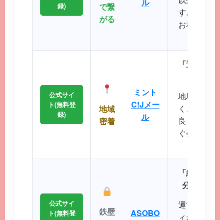
ル
録)
で繋
す。共通の
がる
お相手との
るのが
「近所で会
エリ
ミント
公式サイ
地域に根差
C!Jメー
ト(無料登
く、コスト
地域
録)
ル
良く出会い
密着
ぐ会える距
に最
「細かなプ
分にぴっ
公式サイ
運営実績が
鉄壁
ASOBO
ト(無料登
ィが非常に