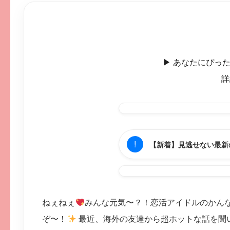
▶︎ あなたにぴ
詳
!
【新着】見逃せない最新
ねぇねぇ
みんな元気〜？！恋活アイドルのかん
ぞ〜！
最近、海外の友達から超ホットな話を聞