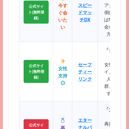
スピー
アクティブ
今す
公式サイ
ドマッ
倒的で、掲
ト(無料登
ぐ会
録)
チDX
はNo.1で
いた
会いたい、
い
方に最適
「クリーン
に
セーフ
女性誌にも
公式サイ
女性
ティー
イメージが
ト(無料登
支持
録)
リンク
人サポー
◎
群。初めて
すい操作
「大人のた
パート
エター
再婚や婚活
公式サイ
ナルパ
再