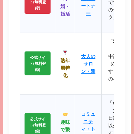
です。バツ
ト(無料登
ートナ
婚・
録)
の理解を示
ー
婚活
ク」など、
大切に
「30代後
落ち着
大人の
中高年層に
公式サイ
熟年
サロ
め、同世
ト(無料登
層特
録)
ン・雅
す。周囲を
化
のペースで
が可
「会員数15
大SNS
コミュ
日記や掲示
公式サイ
ニテ
趣味
以外の機能
ト(無料登
ィ・ト
で繋
録)
す。共通の