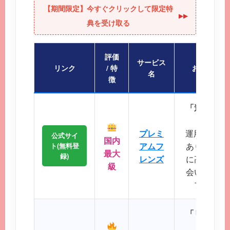
【期間限定】今すぐクリックして限定特
▶︎▶︎
典を受け取る
評価
サービス
リンク
/ 特
おすすめポ
名
徴
「迷ったら
会員
プレミ
運用歴20
公式サイ
国内
アムフ
あり、マッ
ト(無料登
最大
録)
レンズ
に高く、地
級
会いが期待
プクラス
「リアルタ