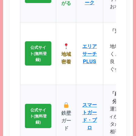
ーク
がる
お相手との
るのが
「近所で会
エリ
エリア
地域に根差
公式サイ
サーチ
く、コスト
ト(無料登
地域
録)
PLUS
良く出会い
密着
ぐ会える距
に最
「細かなプ
分にぴっ
スマー
運営実績が
公式サイ
トガー
鉄壁
ィが非常に強
ト(無料登
ド・プ
ガー
録)
タから理想
ロ
ド
相手を効率