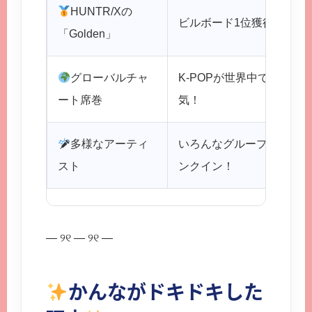
HUNTR/Xの
ビルボード1位獲得！
「Golden」
グローバルチャ
K-POPが世界中で大人
ート席巻
気！
多様なアーティ
いろんなグループがラ
スト
ンクイン！
— ୨୧ — ୨୧ —
かんながドキドキした