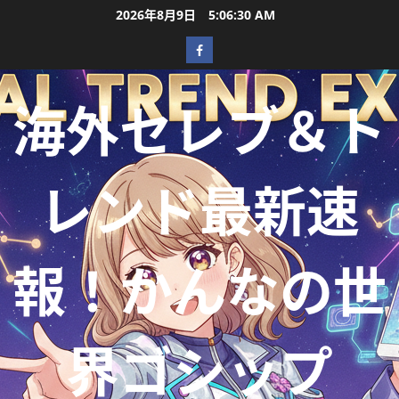
2026年8月9日
5:06:32 AM
海外セレブ＆ト
レンド最新速
報！かんなの世
界ゴシップ