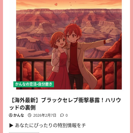
かんなの恋活・自分磨き
【海外最新】ブラックセレブ衝撃暴露！ハリウ
ッドの裏側
かんな
2026年2月7日
0
▶︎ あなたにぴったりの特別情報をチ