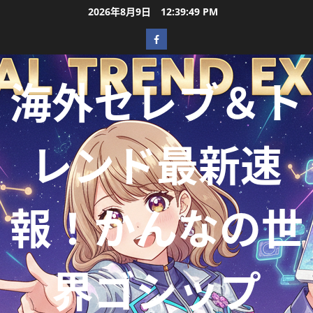
2026年8月9日
12:39:51 PM
海外セレブ＆ト
レンド最新速
報！かんなの世
界ゴシップ