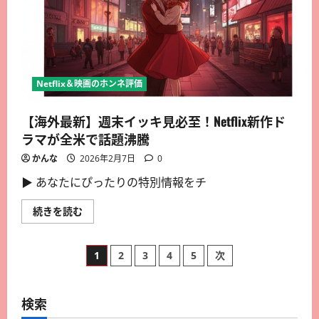
Netflix＆映画のホンネ評価
【海外最新】週末イッキ見必至！Netflix新作ド
ラマが全米で話題沸騰
かんな
2026年2月7日
0
▶︎ あなたにぴったりの特別情報をチ
続きを読む
1
2
3
4
5
次
検索