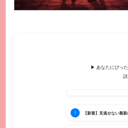
▶︎ あなたにぴ
詳
!
【新着】見逃せない最新