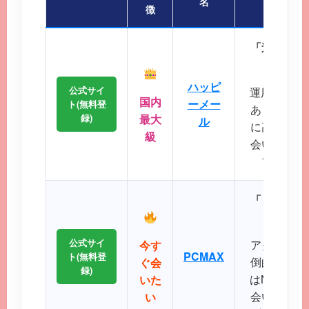
名
徴
「迷ったら
会員
ハッピ
公式サイ
運用歴20
国内
ーメー
ト(無料登
あり、マッ
録)
最大
ル
に高く、地
級
会いが期待
プクラス
「リアルタ
公式サイ
アクティブ
今す
PCMAX
ト(無料登
倒的で、掲
ぐ会
録)
はNo.1で
いた
会いたい、
い