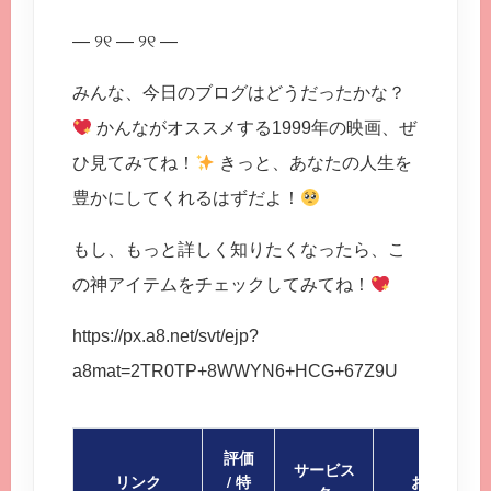
— ୨୧ — ୨୧ —
みんな、今日のブログはどうだったかな？
かんながオススメする1999年の映画、ぜ
ひ見てみてね！
きっと、あなたの人生を
豊かにしてくれるはずだよ！
もし、もっと詳しく知りたくなったら、こ
の神アイテムをチェックしてみてね！
https://px.a8.net/svt/ejp?
a8mat=2TR0TP+8WWYN6+HCG+67Z9U
評価
サービス
リンク
/ 特
おすすめポ