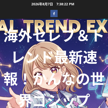
2026年8月7日
7:38:24 PM
海外セレブ＆ト
レンド最新速
報！かんなの世
界ゴシップ