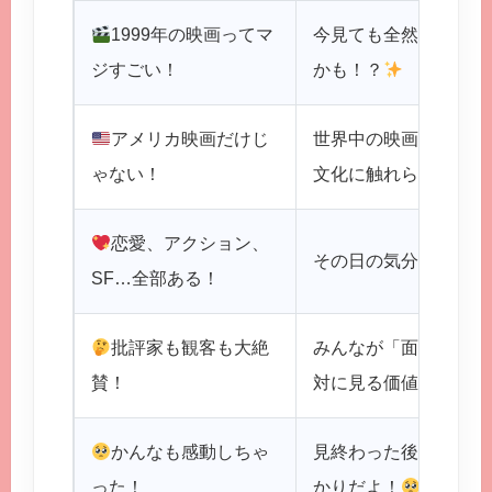
1999年の映画ってマ
今見ても全然古くない
ジすごい！
かも！？
アメリカ映画だけじ
世界中の映画がランク
ゃない！
文化に触れられるチャ
恋愛、アクション、
その日の気分で選べる
SF…全部ある！
批評家も観客も大絶
みんなが「面白い！」
賛！
対に見る価値あり！
かんなも感動しちゃ
見終わった後、友達と
った！
かりだよ！