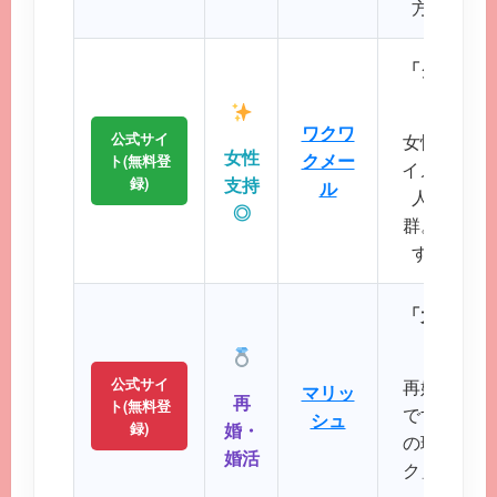
方に最適
「クリーン
に
ワクワ
公式サイ
女性誌にも
女性
クメー
ト(無料登
イメージが
録)
支持
ル
人サポー
◎
群。初めて
すい操作
「大人のた
パート
公式サイ
再婚や婚活
マリッ
再
ト(無料登
です。バツ
シュ
録)
婚・
の理解を示
婚活
ク」など、