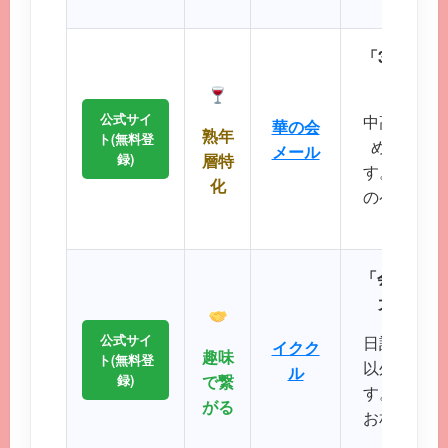
大切に
「30代後
落ち着
公式サイ
中高年層に
華の会
熟年
ト(無料登
め、同世
メール
録)
層特
す。周囲を
化
のペースで
が可
「会員数15
大SNS
公式サイ
日記や掲示
イクク
趣味
ト(無料登
以外の機能
ル
録)
で繋
す。共通の
がる
お相手との
るのが