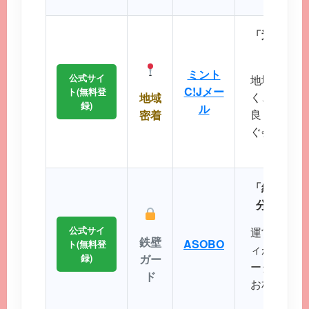
「近所で会
エリ
ミント
公式サイ
地域に根差
C!Jメー
ト(無料登
く、コスト
地域
録)
ル
良く出会い
密着
ぐ会える距
に最
「細かなプ
分にぴっ
公式サイ
運営実績が
鉄壁
ASOBO
ト(無料登
ィが非常に
録)
ガー
ータから理
ド
お相手を効
ことが