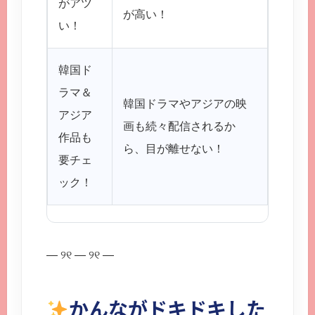
がアツ
が高い！
のが嬉
い！
韓国ド
ラマ＆
韓国ド
韓国ドラマやアジアの映
アジア
かんな
画も続々配信されるか
作品も
ら、絶
ら、目が離せない！
要チェ
ション
ック！
— ୨୧ — ୨୧ —
かんながドキドキした