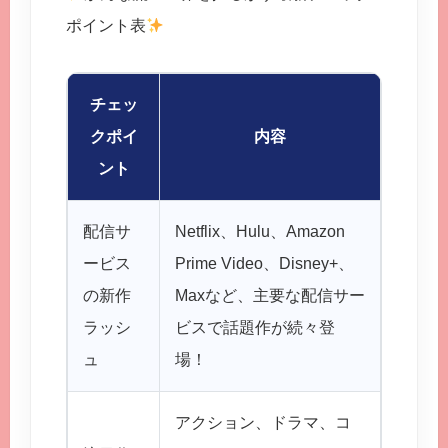
ポイント表
チェッ
クポイ
内容
ント
配信サ
Netflix、Hulu、Amazon
え～！
ービス
Prime Video、Disney+、
るかな
の新作
Maxなど、主要な配信サー
ないよ
ラッシ
ビスで話題作が続々登
ックし
ュ
場！
アクション、ドラマ、コ
その日