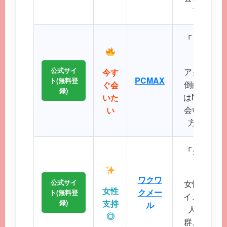
プクラス
「リアルタ
公式サイ
アクティブ
今す
PCMAX
ト(無料登
倒的で、掲
ぐ会
録)
はNo.1で
いた
会いたい、
い
方に最適
「クリーン
に
ワクワ
公式サイ
女性誌にも
女性
クメー
ト(無料登
イメージが
録)
支持
ル
人サポー
◎
群。初めて