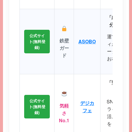
に最
「細かなプ
分にぴっ
公式サイ
運営実績が
鉄壁
ASOBO
ト(無料登
ィが非常に
録)
ガー
ータから理
ド
お相手を効
ことが
「堅苦しい
から始
公式サイ
SNS感覚
デジカ
気軽
ト(無料登
ライトなコ
フェ
録)
さ
活よりもま
No.1
をしたいと
会い