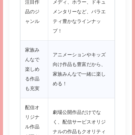
注目作
メディ、ホラー、ドキュ
ゃん！
品のジ
メンタリーなど、バラエ
ンした
ャンル
ティ豊かなラインナッ
り…忙
プ！
家族み
アニメーションやキッズ
んなで
家族と
向け作品も豊富だから、
楽しめ
ね！
家族みんなで一緒に楽し
る作品
画鑑賞
める！
も充実
配信オ
劇場公開作品だけでな
最近、
リジナ
く、配信サービスオリジ
当に面
ル作品
ナルの作品もクオリティ
くても