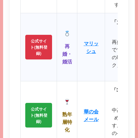
すい操作
「大人のた
パート
公式サイ
再婚や婚活
マリッ
再
ト(無料登
です。バツ
シュ
録)
婚・
の理解を示
婚活
ク」など、
大切に
「30代後
落ち着
公式サイ
中高年層に
華の会
熟年
ト(無料登
め、同世
メール
録)
層特
す。周囲を
化
のペースで