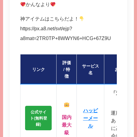
かんなより
神アイテムはこちらだよ！
https://px.a8.net/svt/ejp?
a8mat=2TR0TP+8WWYN6+HCG+67Z9U
評価
サービス
リンク
/ 特
おすすめポ
名
徴
「迷ったら
会員
ハッピ
公式サイ
運用歴20
国内
ーメー
ト(無料登
あり、マッ
録)
最大
ル
に高く、地
級
会いが期待