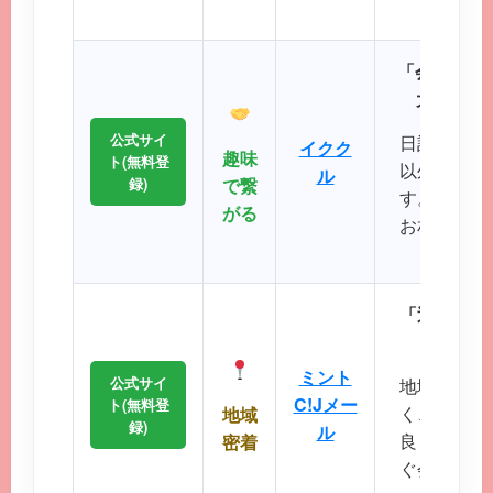
が可
「会員数15
大SNS
公式サイ
日記や掲示
イクク
趣味
ト(無料登
以外の機能
ル
録)
で繋
す。共通の
がる
お相手との
るのが
「近所で会
エリ
ミント
公式サイ
地域に根差
C!Jメー
ト(無料登
く、コスト
地域
録)
ル
良く出会い
密着
ぐ会える距