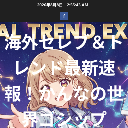
2026年8月8日
2:55:45 AM
海外セレブ＆ト
レンド最新速
報！かんなの世
界ゴシップ