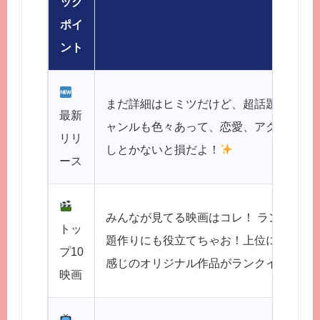
ック
内容
ポイ
ント
まだ詳細はヒミツだけど、超話題のドラマ
最新
ャンルも色々あって、恋愛、アクション
リリ
しとかないと損だよ！
ース
みんなが見てる映画はコレ！ ランキング
トッ
題作りにも役立てちゃお！上位には、きっと「
プ10
感じのオリジナル作品がランクインして
映画