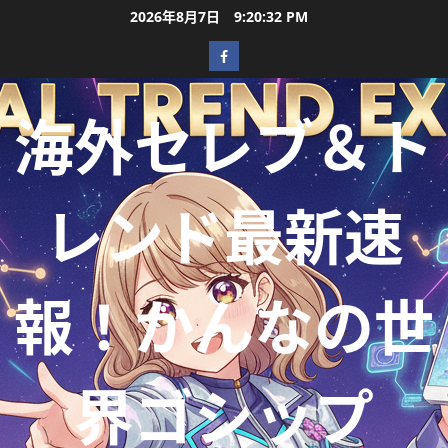
2026年8月7日
9:20:33 PM
海外セレブ＆ト
レンド最新速
報！かんなの世
界ゴシップ