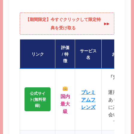
【期間限定】今すぐクリックして限定特
▶︎▶︎
典を受け取る
評価
サービス
リンク
/ 特
おすすめポ
名
徴
「迷ったら
会員
プレミ
運用歴20
公式サイ
国内
アムフ
あり、マッ
ト(無料登
最大
録)
レンズ
に高く、地
級
会いが期待
プクラス