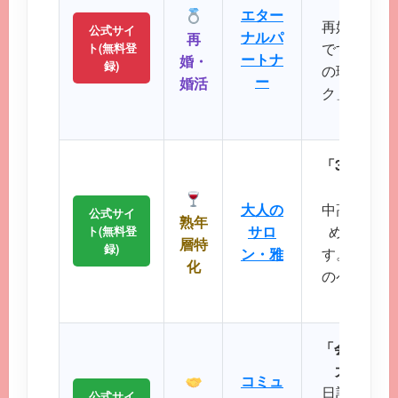
パート
エター
再婚や婚活
公式サイ
ナルパ
再
です。バツ
ト(無料登
ートナ
婚・
録)
の理解を示
ー
婚活
ク」など、
大切に
「30代後
落ち着
大人の
中高年層に
公式サイ
熟年
サロ
め、同世
ト(無料登
層特
録)
ン・雅
す。周囲を
化
のペースで
が可
「会員数15
大SNS
コミュ
日記や掲示
公式サイ