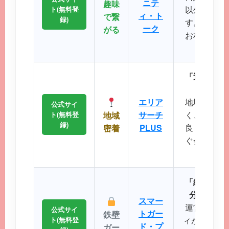
ニテ
趣味
以外の機能
ト(無料登
ィ・ト
で繋
録)
す。共通の
ーク
がる
お相手との
るのが
「近所で会
エリ
エリア
地域に根差
公式サイ
サーチ
く、コスト
ト(無料登
地域
録)
PLUS
良く出会い
密着
ぐ会える距
に最
「細かなプ
分にぴっ
スマー
運営実績が
公式サイ
トガー
鉄壁
ィが非常に強
ト(無料登
ド・プ
ガー