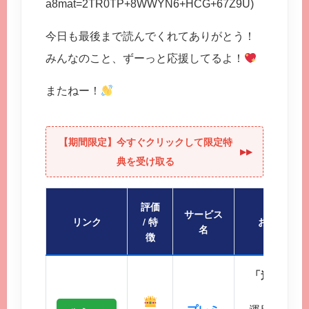
a8mat=2TR0TP+8WWYN6+HCG+67Z9U)
今日も最後まで読んでくれてありがとう！
みんなのこと、ずーっと応援してるよ！
またねー！
【期間限定】今すぐクリックして限定特
▶︎▶︎
典を受け取る
評価
サービス
リンク
/ 特
おすすめポ
名
徴
「迷ったら
会員