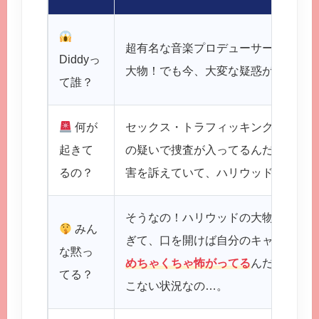
超有名な音楽プロデューサーで、数々
Diddyっ
大物！でも今、大変な疑惑が持ち上が
て誰？
何が
セックス・トラフィッキング（性的搾
起きて
の疑いで捜査が入ってるんだって！
るの？
害を訴えていて、ハリウッド全体が震
そうなの！ハリウッドの大物スターたち
みん
ぎて、口を開けば自分のキャリアが終
な黙っ
めちゃくちゃ怖がってる
んだって！
てる？
こない状況なの…。