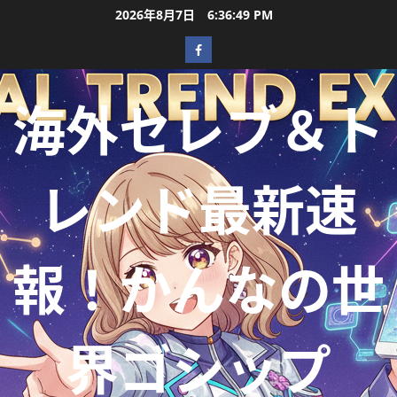
2026年8月7日
6:36:50 PM
海外セレブ＆ト
レンド最新速
報！かんなの世
界ゴシップ