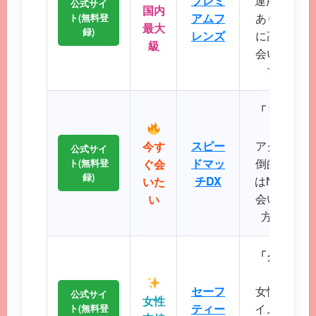
プレミ
運用歴20
公式サイ
国内
アムフ
あり、マッ
ト(無料登
最大
録)
レンズ
に高く、地
級
会いが期待
プクラス
「リアルタ
スピー
アクティブ
今す
公式サイ
ドマッ
倒的で、掲
ト(無料登
ぐ会
録)
チDX
はNo.1で
いた
会いたい、
い
方に最適
「クリーン
に
セーフ
女性誌にも
公式サイ
女性
ティー
イメージが
ト(無料登