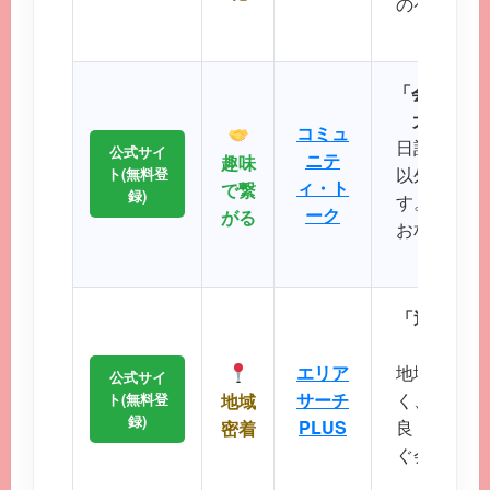
のペースで
が可
「会員数15
大SNS
コミュ
日記や掲示
公式サイ
ニテ
趣味
以外の機能
ト(無料登
ィ・ト
で繋
録)
す。共通の
ーク
がる
お相手との
るのが
「近所で会
エリ
エリア
地域に根差
公式サイ
サーチ
く、コスト
ト(無料登
地域
録)
PLUS
良く出会い
密着
ぐ会える距
に最