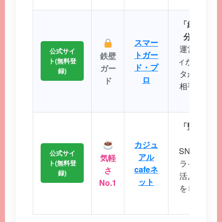
「細かなプ
分にぴっ
スマー
運営実績が
公式サイ
トガー
鉄壁
ィが非常に強
ト(無料登
ド・プ
ガー
録)
タから理想
ロ
ド
相手を効率
とが
「堅苦しい
から始
カジュ
SNS感覚
公式サイ
アル
気軽
ライトなコ
ト(無料登
cafeネ
さ
録)
活よりもま
ット
No.1
をしたいと
会い