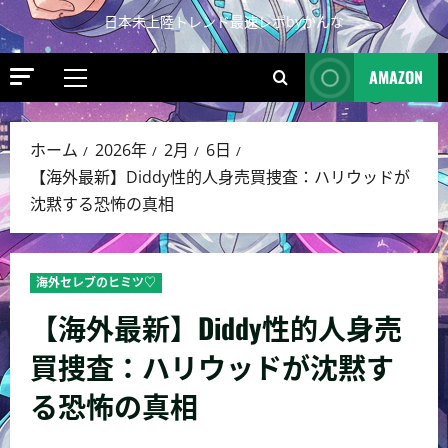
日本未上陸トレンド最速レポbyかんな
AMAZON
ホーム
2026年
2月
6日
【海外最新】Diddy性的人身売買捜査：ハリウッドが
沈黙する恐怖の真相
海外セレブのヒミツ♡
【海外最新】Diddy性的人身売
買捜査：ハリウッドが沈黙す
る恐怖の真相