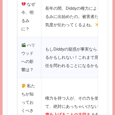
なぜ
長年の間、Diddyの権力によって隠
今、明
るみに出始めたの。被害者たちの勇気
るみ
気度が伝わってくるよね。
に？
ハリ
もしDiddyの疑惑が事実なら、ハリ
ウッド
るかもしれない！これまで見て見ぬふ
への影
任を問われることになるかも…。
響は？
私た
ちが知
権力を持つ人が、その力を使って弱い
ってお
て、絶対にあっちゃいけないこと！他
くべき
声を上げることの大切さ
を知ってお