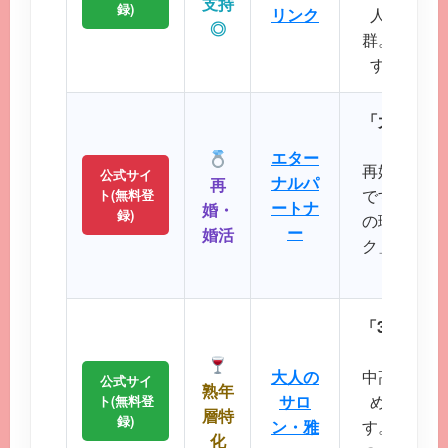
支持
録)
リンク
人サポー
◎
群。初めて
すい操作
「大人のた
パート
エター
再婚や婚活
公式サイ
ナルパ
再
です。バツ
ト(無料登
ートナ
婚・
録)
の理解を示
ー
婚活
ク」など、
大切に
「30代後
落ち着
大人の
中高年層に
公式サイ
熟年
サロ
め、同世
ト(無料登
層特
録)
ン・雅
す。周囲を
化