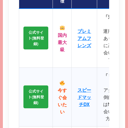
徴
「迷ったら
会員
プレミ
運用歴20
公式サイ
国内
アムフ
あり、マッ
ト(無料登
最大
録)
レンズ
に高く、地
級
会いが期待
プクラス
「リアルタ
スピー
アクティブ
今す
公式サイ
ドマッ
倒的で、掲
ト(無料登
ぐ会
録)
チDX
はNo.1で
いた
会いたい、
い
方に最適