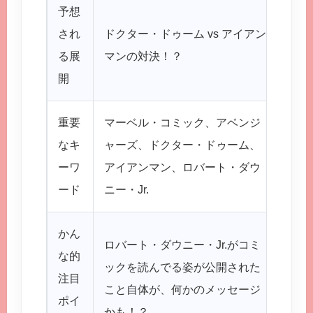
予想
アイ
され
ドクター・ドゥーム vs アイアン
バー
る展
マンの対決！？
ンマ
開
がる
重要
マーベル・コミック、アベンジ
なキ
ャーズ、ドクター・ドゥーム、
これ
ーワ
アイアンマン、ロバート・ダウ
に出
ード
ニー・Jr.
かん
ロバート・ダウニー・Jr.がコミ
な的
マー
ックを読んでる姿が公開された
注目
る…
こと自体が、何かのメッセージ
ポイ
ない
かも！？