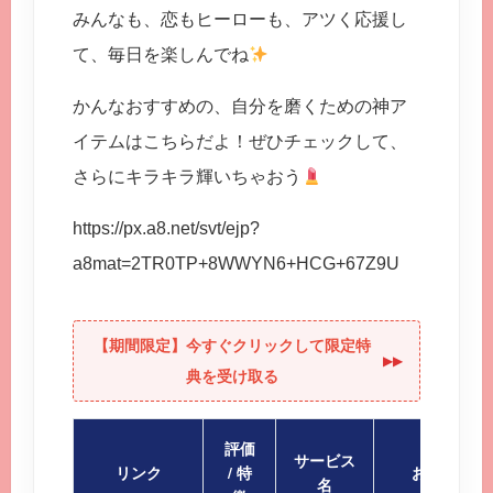
みんなも、恋もヒーローも、アツく応援し
て、毎日を楽しんでね
かんなおすすめの、自分を磨くための神ア
イテムはこちらだよ！ぜひチェックして、
さらにキラキラ輝いちゃおう
https://px.a8.net/svt/ejp?
a8mat=2TR0TP+8WWYN6+HCG+67Z9U
【期間限定】今すぐクリックして限定特
▶︎▶︎
典を受け取る
評価
サービス
リンク
/ 特
おすすめポ
名