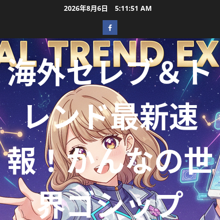
2026年8月6日
5:11:53 AM
海外セレブ＆ト
レンド最新速
報！かんなの世
界ゴシップ