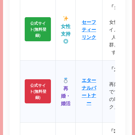
「クリーン
に
セーフ
女性誌にも
公式サイ
女性
ティー
イメージが
ト(無料登
支持
録)
リンク
人サポー
◎
群。初めて
すい操作
「大人のた
パート
エター
再婚や婚活
公式サイ
ナルパ
再
です。バツ
ト(無料登
ートナ
婚・
録)
の理解を示
ー
婚活
ク」など、
大切に
「30代後