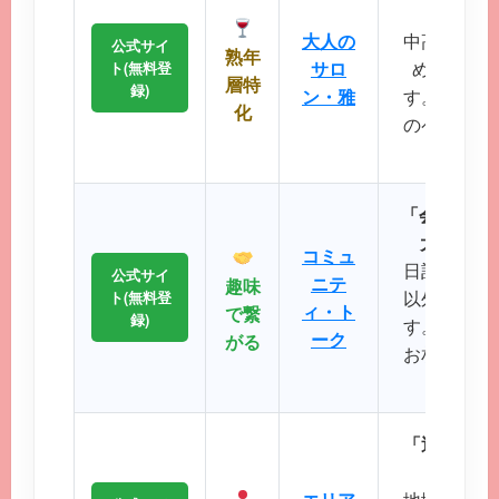
落ち着
大人の
中高年層に
公式サイ
熟年
サロ
め、同世
ト(無料登
層特
録)
ン・雅
す。周囲を
化
のペースで
が可
「会員数15
大SNS
コミュ
日記や掲示
公式サイ
ニテ
趣味
以外の機能
ト(無料登
ィ・ト
で繋
録)
す。共通の
ーク
がる
お相手との
るのが
「近所で会
エリ