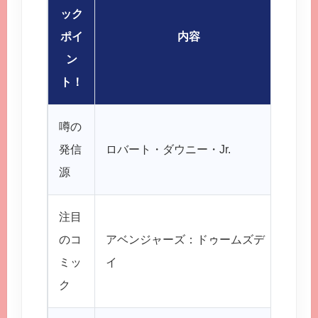
ック
ポイ
内容
ン
ト！
噂の
え、
発信
ロバート・ダウニー・Jr.
Jr
源
やつ
注目
タイ
のコ
アベンジャーズ：ドゥームズデ
アベ
ミッ
イ
体何
ク