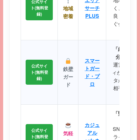
エリア
地域に根差
公式サイ
サーチ
く、コスト
ト(無料登
地域
録)
PLUS
良く出会い
密着
ぐ会える距
に最
「細かなプ
分にぴっ
スマー
運営実績が
公式サイ
トガー
鉄壁
ィが非常に強
ト(無料登
ド・プ
ガー
録)
タから理想
ロ
ド
相手を効率
とが
「堅苦しい
から始
カジュ
SNS感覚
公式サイ
アル
気軽
ライトなコ
ト(無料登