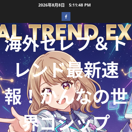
2026年8月8日
5:11:50 PM
海外セレブ＆ト
レンド最新速
報！かんなの世
界ゴシップ