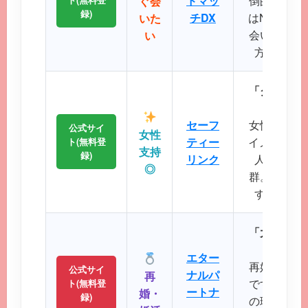
ドマッ
倒的で、掲
ぐ会
録)
チDX
はNo.1で
いた
会いたい、
い
方に最適
「クリーン
に
セーフ
女性誌にも
公式サイ
女性
ティー
イメージが
ト(無料登
支持
録)
リンク
人サポー
◎
群。初めて
すい操作
「大人のた
パート
エター
再婚や婚活
公式サイ
ナルパ
再
です。バツ
ト(無料登
ートナ
婚・
録)
の理解を示