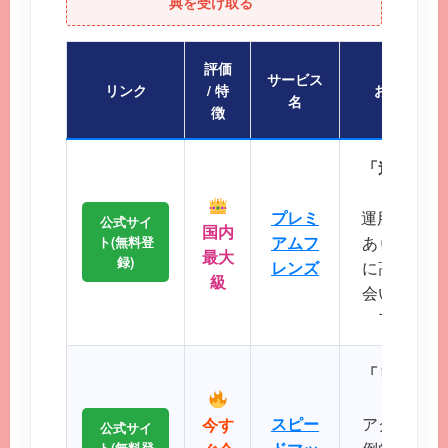
典を受け取る
評価
サービス
リンク
/ 特
おすすめポ
名
徴
「迷ったら
会員
プレミ
運用歴20
公式サイ
国内
アムフ
あり、マッ
ト(無料登
最大
録)
レンズ
に高く、地
級
会いが期待
プクラス
「リアルタ
スピー
アクティブ
今す
公式サイ
ト(無料登