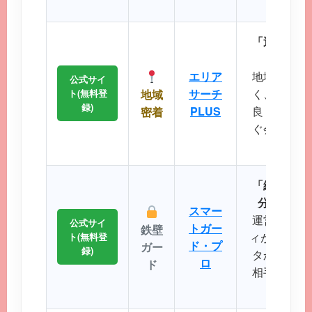
るのが
「近所で会
エリ
エリア
地域に根差
公式サイ
サーチ
く、コスト
ト(無料登
地域
録)
PLUS
良く出会い
密着
ぐ会える距
に最
「細かなプ
分にぴっ
スマー
運営実績が
公式サイ
トガー
鉄壁
ィが非常に強
ト(無料登
ド・プ
ガー
録)
タから理想
ロ
ド
相手を効率
とが