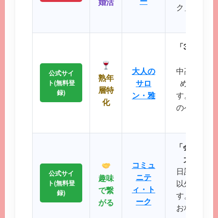
ー
婚活
ク」など、
大切に
「30代後
落ち着
大人の
中高年層に
公式サイ
熟年
サロ
め、同世
ト(無料登
層特
録)
ン・雅
す。周囲を
化
のペースで
が可
「会員数15
大SNS
コミュ
日記や掲示
公式サイ
ニテ
趣味
以外の機能
ト(無料登
ィ・ト
で繋
録)
す。共通の
ーク
がる
お相手との