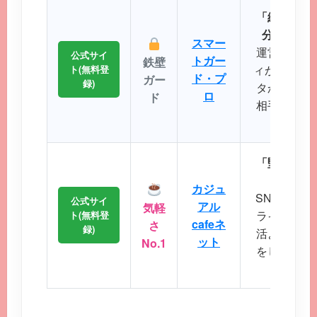
「細かなプ
分にぴっ
スマー
運営実績が
公式サイ
トガー
鉄壁
ィが非常に強
ト(無料登
ド・プ
ガー
録)
タから理想
ロ
ド
相手を効率
とが
「堅苦しい
から始
カジュ
SNS感覚
公式サイ
アル
気軽
ライトなコ
ト(無料登
cafeネ
さ
録)
活よりもま
ット
No.1
をしたいと
会い