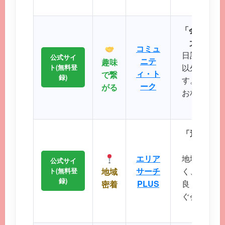
が可
「会員数15
大SNS
コミュ
日記や掲示
公式サイ
ニテ
趣味
以外の機能
ト(無料登
ィ・ト
で繋
録)
す。共通の
ーク
がる
お相手との
るのが
「近所で会
エリ
エリア
地域に根差
公式サイ
サーチ
く、コスト
ト(無料登
地域
録)
PLUS
良く出会い
密着
ぐ会える距
に最