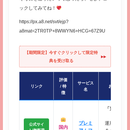
ックしてみてね！
https://px.a8.net/svt/ejp?
a8mat=2TR0TP+8WWYN6+HCG+67Z9U
【期間限定】今すぐクリックして限定特
▶︎▶︎
典を受け取る
評価
サービス
リンク
/ 特
おすすめポ
名
徴
「迷ったら
会員
プレミ
運用歴20
公式サイ
国内
ト(無料登