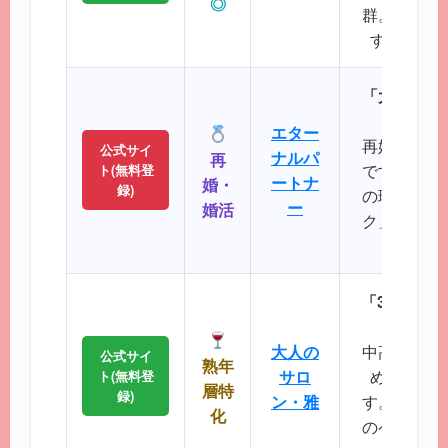
◎
群。初めて
すい操作
「大人のた
パート
エター
再婚や婚活
公式サイ
ナルパ
再
です。バツ
ト(無料登
ートナ
婚・
録)
の理解を示
ー
婚活
ク」など、
大切に
「30代後
落ち着
大人の
中高年層に
公式サイ
熟年
サロ
め、同世
ト(無料登
層特
録)
ン・雅
す。周囲を
化
のペースで