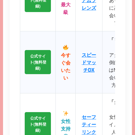
アムフ
あり、マッ
最大
録)
レンズ
に高く、地
級
会いが期待
プクラス
「リアルタ
スピー
アクティブ
今す
公式サイ
ドマッ
倒的で、掲
ト(無料登
ぐ会
録)
チDX
はNo.1で
いた
会いたい、
い
方に最適
「クリーン
に
セーフ
女性誌にも
公式サイ
女性
ティー
イメージが
ト(無料登
支持
録)
リンク
人サポー