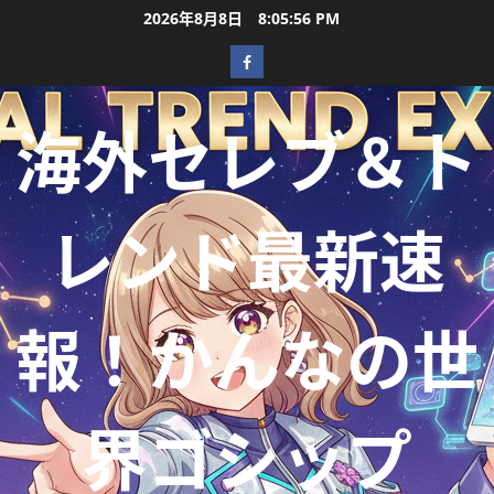
2026年8月8日
8:05:58 PM
海外セレブ＆ト
レンド最新速
報！かんなの世
界ゴシップ