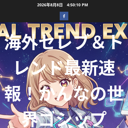
2026年8月8日
4:50:12 PM
海外セレブ＆ト
レンド最新速
報！かんなの世
界ゴシップ