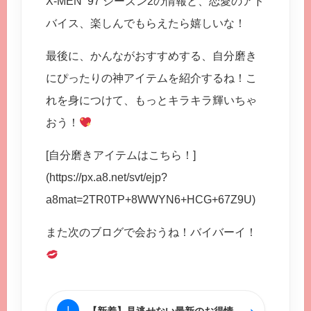
X-MEN ’97 シーズン2の情報と、恋愛のアド
バイス、楽しんでもらえたら嬉しいな！
最後に、かんながおすすめする、自分磨き
にぴったりの神アイテムを紹介するね！こ
れを身につけて、もっとキラキラ輝いちゃ
おう！
[自分磨きアイテムはこちら！]
(https://px.a8.net/svt/ejp?
a8mat=2TR0TP+8WWYN6+HCG+67Z9U)
また次のブログで会おうね！バイバーイ！
›
!
【新着】見逃せない最新のお得情報をチェック