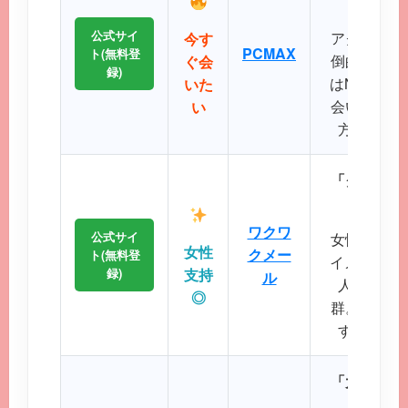
公式サイ
アクティブ
今す
PCMAX
ト(無料登
倒的で、掲
ぐ会
録)
はNo.1で
いた
会いたい、
い
方に最適
「クリーン
に
ワクワ
公式サイ
女性誌にも
女性
クメー
ト(無料登
イメージが
録)
支持
ル
人サポー
◎
群。初めて
すい操作
「大人のた
パート