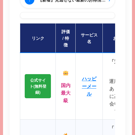
評価
サービス
リンク
/ 特
おすすめポ
名
徴
「迷ったら
会員
ハッピ
公式サイ
運用歴20
国内
ーメー
ト(無料登
あり、マッ
録)
最大
ル
に高く、地
級
会いが期待
プクラス
「リアルタ