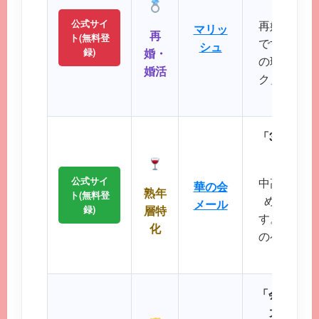
公式サイ
再婚や婚活
マリッ
再
ト(無料登
です。バツ
シュ
録)
婚・
の理解を示
婚活
ク」など、
大切に
「30代後
落ち着
公式サイ
中高年層に
華の会
熟年
ト(無料登
め、同世
メール
録)
層特
す。周囲を
化
のペースで
が可
「会員数15
大SNS