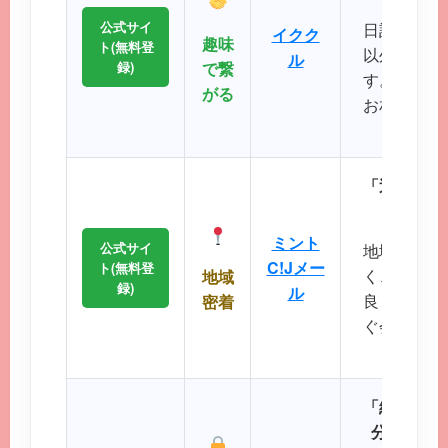
公式サイ
日記や掲示
イクク
趣味
ト(無料登
以外の機能
ル
録)
で繋
す。共通の
がる
お相手との
るのが
「近所で会
エリ
ミント
公式サイ
地域に根差
C!Jメー
ト(無料登
く、コスト
地域
録)
ル
良く出会い
密着
ぐ会える距
に最
「細かなプ
分にぴっ