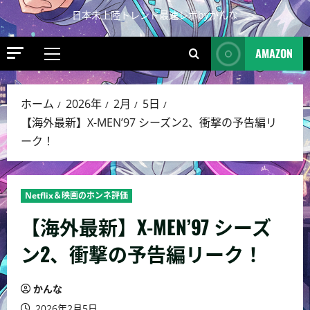
日本未上陸トレンド最速レポbyかんな
AMAZON
ホーム
2026年
2月
5日
【海外最新】X-MEN’97 シーズン2、衝撃の予告編リ
ーク！
Netflix＆映画のホンネ評価
【海外最新】X-MEN’97 シーズ
ン2、衝撃の予告編リーク！
かんな
2026年2月5日