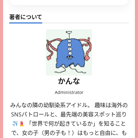
https://vmitalia.net/2026/01/24/%e3%80%90%e6%97%a5%e6%9c%ac%e6%9c%aa%e4%b8%8a%e9%99%b8%e3%80%91blackpink%e3%80%813%e5%b9%b4%e3%81%b6%e3%82%8a%e3%81%ae%e3%82%ab%e3%83%a0%e3%83%90%e3%81%af%e3%83%9f%e3%83%8b%e3%82%a2%e3%83%ab%e3%83%90/
https://vmitalia.net/2026/02/05/%e3%80%90%e6%b5%b7%e5%a4%96%e6%9c%80%e6%96%b0%e3%80%91%e3%83%86%e3%82%a4%e3%83%a9%e3%83%bc%e3%83%bb%e3%82%b9%e3%82%a6%e3%82%a3%e3%83%95%e3%83%88%e3%81%8c%e7%b5%90%e5%a9%9a%e3%81%a7%e4%bf%9d%e5%ae%88/
https://vmitalia.net/2026/02/03/%e3%80%90%e6%b5%b7%e5%a4%96%e6%9c%80%e6%96%b0%e3%80%91%e3%83%86%e3%82%a4%e3%83%a9%e3%83%bc%e3%81%a8%e3%83%88%e3%83%a9%e3%83%b4%e3%82%a3%e3%82%b9%e3%80%81%e3%82%b0%e3%83%a9%e3%83%9f%e3%83%bc%e8%b3%9e/
https://vmitalia.net/2026/01/24/%e3%80%90%e6%97%a5%e6%9c%ac%e6%9c%aa%e4%b8%8a%e9%99%b8%e3%80%91%e3%83%86%e3%82%a4%e3%83%a9%e3%83%bc%ef%bc%86%e5%a4%a7%e9%98%aa%e3%80%81%e6%98%8e%e6%9a%97%e5%88%86%e3%81%8b%e3%82%8c%e3%82%8b2026/
https://vmitalia.net/2026/01/24/%e3%80%90%e6%97%a5%e6%9c%ac%e6%9c%aa%e4%b8%8a%e9%99%b8%e3%80%91bts%e6%96%b0%e3%82%a2%e3%83%ab%e3%83%90%e3%83%a0%e3%80%8c%e3%82%a2%e3%83%aa%e3%83%a9%e3%83%b3%e3%80%8d%e7%a7%98%e8%a9%b1%ef%bc%9ajungkook/
https://vmitalia.net/2026/02/03/%e3%80%90%e6%b5%b7%e5%a4%96%e6%9c%80%e6%96%b0%e3%80%91%e3%82%ab%e3%82%a4%e3%83%aa%e3%83%bc%e3%83%bb%e3%82%b8%e3%82%a7%e3%83%b3%e3%83%8a%e3%83%bc%e3%80%81%e3%83%86%e3%82%a3%e3%83%a2%e3%82%b7%e3%83%bc-2/
https://vmitalia.net/2026/02/04/%e3%80%90%e6%b5%b7%e5%a4%96%e6%9c%80%e6%96%b0%e3%80%91%e9%80%b1%e6%9c%ab%e3%82%a8%e3%83%b3%e3%82%bf%e3%83%a1%e9%80%9f%e5%a0%b1%ef%bc%81%e3%83%8d%e3%83%88%e3%83%95%e3%83%aa%ef%bc%86hbo-max%e6%b3%a8/
著者について
かんな
Administrator
みんなの隣の幼馴染系アイドル。 趣味は海外の
SNSパトロールと、最先端の美容スポット巡り
「世界で何が起きているか」を知ること
で、女の子（男の子も！）はもっと自由に、も