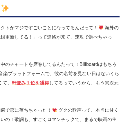
由
ェクトがマジですごいことになってるんだって！
海外の
記録更新してる！」って連絡が来て、速攻で調べちゃっ
チャートを席巻してるんだって！Billboardはもちろ
とあらゆる音楽プラットフォームで、彼の名前を見ない日はないくら
くて、
軒並み１位を獲得
してるっていうから、もう異次元
一瞬で恋に落ちちゃった！
グクの歌声って、本当に甘く
ないの！歌詞も、すごくロマンチックで、まるで映画の主