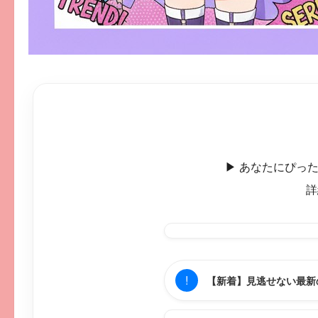
▶︎ あなたにぴ
詳
!
【新着】見逃せない最新