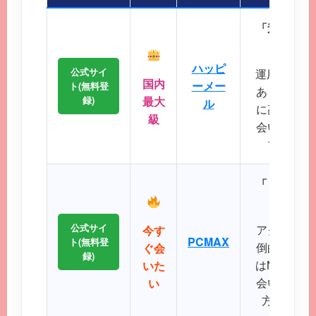
「迷ったら
会員
ハッピ
公式サイ
運用歴20
国内
ーメー
ト(無料登
あり、マッ
録)
最大
ル
に高く、地
級
会いが期待
プクラス
「リアルタ
公式サイ
アクティブ
今す
PCMAX
ト(無料登
倒的で、掲
ぐ会
録)
はNo.1で
いた
会いたい、
い
方に最適