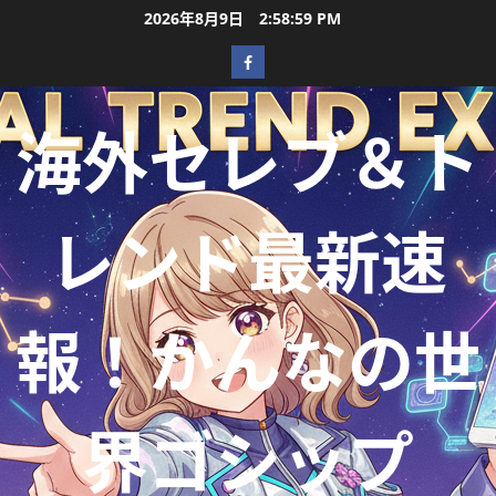
2026年8月9日
2:59:01 PM
海外セレブ＆ト
レンド最新速
報！かんなの世
界ゴシップ