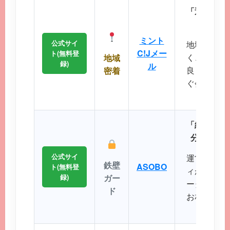
「近所で会
エリ
ミント
公式サイ
地域に根差
C!Jメー
ト(無料登
く、コスト
地域
録)
ル
良く出会い
密着
ぐ会える距
に最
「細かなプ
分にぴっ
公式サイ
運営実績が
鉄壁
ASOBO
ト(無料登
ィが非常に
録)
ガー
ータから理
ド
お相手を効
ことが