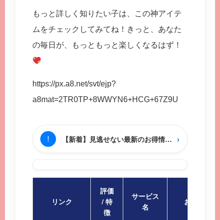
もっと詳しく知りたい子は、この神アイテ
ムをチェックしてみてね！きっと、あなた
の毎日が、もっともっと楽しくなるはず！
https://px.a8.net/svt/ejp?
a8mat=2TR0TP+8WWYN6+HCG+67Z9U
›
!
【新着】見逃せない最新のお得情報をチェック
評価
サービス
リンク
/ 特
おすすめポ
名
徴