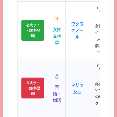
「クリーン
に
ワクワ
公式サイ
女性誌にも
女性
クメー
ト(無料登
イメージが
録)
支持
ル
人サポー
◎
群。初めて
すい操作
「大人のた
パート
公式サイ
再婚や婚活
マリッ
再
ト(無料登
です。バツ
シュ
録)
婚・
の理解を示
婚活
ク」など、
大切に