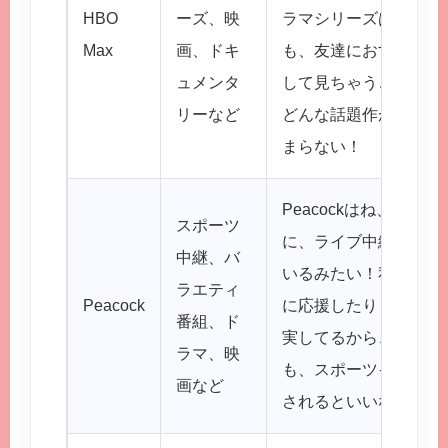
HBO
ーズ、映
ラマシリーズは、一度
Max
画、ドキ
も、友達におすすめさ
ュメンタ
して見ちゃうことがあ
リーなど
どんな話題作が登場す
まらない！
Peacockはね、
スポー
スポーツ
に、ライブ中継は臨場
中継、バ
いるみたい！私も、時
ラエティ
Peacock
に応援したりしてるん
番組、ド
実してるから、気分転換
ラマ、映
も、スポーツイベント
画など
されるといいな！