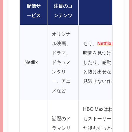
配信サ
注目のコ
かん
ービス
ンテンツ
オリジナ
ル映画、
もう、
Netflixはオ
ドラマ、
時間を見つけては、キ
Netflix
ドキュメ
したり、感動したり…
ンタリ
と抜け出せなくなっちゃ
ー、アニ
見逃せない作品がたく
メなど
HBO Maxはね、
クオリ
話題のド
もストーリーも、こだ
ラマシリ
た後もずっと心に残る