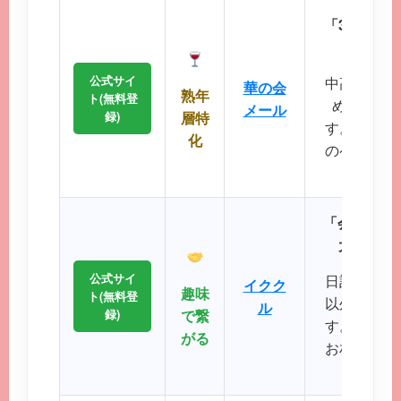
「30代後
落ち着
公式サイ
中高年層に
華の会
熟年
ト(無料登
め、同世
メール
録)
層特
す。周囲を
化
のペースで
が可
「会員数15
大SNS
公式サイ
日記や掲示
イクク
趣味
ト(無料登
以外の機能
ル
録)
で繋
す。共通の
がる
お相手との
るのが