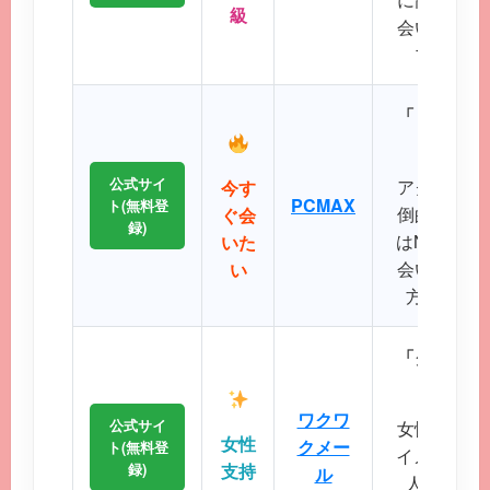
級
会いが期待
プクラス
「リアルタ
公式サイ
アクティブ
今す
PCMAX
ト(無料登
倒的で、掲
ぐ会
録)
はNo.1で
いた
会いたい、
い
方に最適
「クリーン
に
ワクワ
公式サイ
女性誌にも
女性
クメー
ト(無料登
イメージが
録)
支持
ル
人サポー