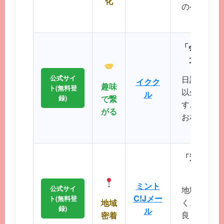
化
のペースで
が可
「会員数15
大SNS
公式サイ
日記や掲示
イクク
趣味
ト(無料登
以外の機能
ル
録)
で繋
す。共通の
がる
お相手との
るのが
「近所で会
エリ
ミント
公式サイ
地域に根差
C!Jメー
ト(無料登
く、コスト
地域
録)
ル
良く出会い
密着