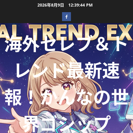
2026年8月9日
12:39:45 PM
海外セレブ＆ト
レンド最新速
報！かんなの世
界ゴシップ