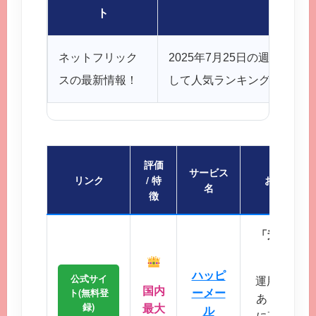
かんなの
ト
ネットフリック
2025年7月25日の週に配
スの最新情報！
して人気ランキングの情報が
評価
サービス
リンク
/ 特
おすすめポ
名
徴
「迷ったら
会員
ハッピ
公式サイ
運用歴20
国内
ーメー
ト(無料登
あり、マッ
録)
最大
ル
に高く、地