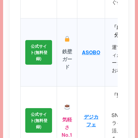
ぐ会える距
に最
「細かなプ
分にぴっ
公式サイ
運営実績が
鉄壁
ASOBO
ト(無料登
ィが非常に
録)
ガー
ータから理
ド
お相手を効
ことが
「堅苦しい
から始
公式サイ
SNS感覚
デジカ
気軽
ト(無料登
ライトなコ
フェ
録)
さ
活よりもま
No.1