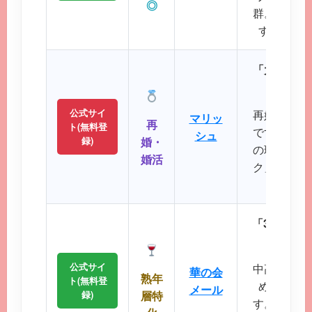
◎
群。初めて
すい操作
「大人のた
パート
公式サイ
再婚や婚活
マリッ
再
ト(無料登
です。バツ
シュ
録)
婚・
の理解を示
婚活
ク」など、
大切に
「30代後
落ち着
公式サイ
中高年層に
華の会
熟年
ト(無料登
め、同世
メール
録)
層特
す。周囲を