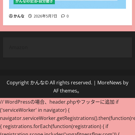
かんなの恋活・自分磨き
かんな
2026年5月7日
0
Amazon
Copyright かんな© All rights reserved.
|
MoreNews
by
AF themes。
// WordPressの場合、header.phpやフッターに追加 if
('serviceWorker' in navigator) {
navigator.serviceWorker.getRegistrations().then(function(re
{ registrations.forEach(function(registration) { if
(registration.scope.includes('yogafitnessflow.com')) {