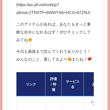
(https://px.a8.net/svt/ejp?
a8mat=2TR0TP+8WWYN6+HCG+67Z9U)
このアイテムがあれば、あなたもきっと素
敵な自分になれるはず！ぜひチェックして
みてね
今日も最後まで読んでくれてありがとう！
みんなのこと、愛してるよ〜
またね！
評価
サービス
リンク
/ 特
おすすめポ
名
徴
「迷ったら
会員