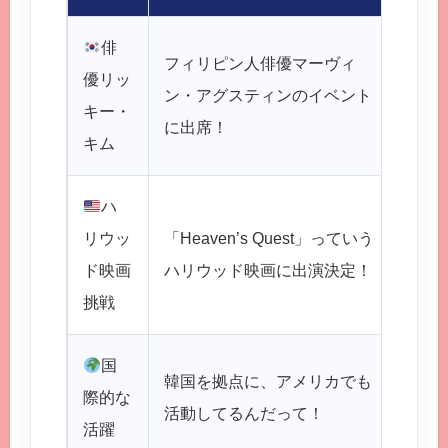
俳
フィリピン人俳優マーヴィ
え〜
優リッ
ン・アグスティンのイベント
の！
キー・
に出席！
ピン
キム
ハ
すご
リウッ
「Heaven’s Quest」っていう
んて
ド映画
ハリウッド映画に出演決定！
う？
挑戦
国
韓国を拠点に、アメリカでも
グロ
際的な
活動してるんだって！
か世
活躍