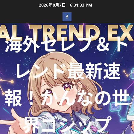
2026年8月7日
6:31:34 PM
海外セレブ＆ト
レンド最新速
報！かんなの世
界ゴシップ