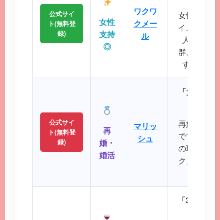
ワクワ
公式サイ
女性誌にも
女性
クメー
ト(無料登
イメージが
録)
支持
ル
人サポー
◎
群。初めて
すい操作
「大人のた
パート
公式サイ
再婚や婚活
マリッ
再
ト(無料登
です。バツ
シュ
録)
婚・
の理解を示
婚活
ク」など、
大切に
「30代後
落ち着