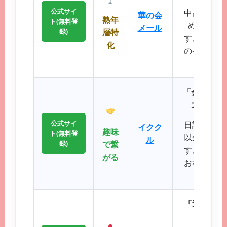
公式サイ
中高年層に
華の会
熟年
ト(無料登
め、同世
メール
録)
層特
す。周囲を
化
のペースで
が可
「会員数15
大SNS
公式サイ
日記や掲示
イクク
趣味
ト(無料登
以外の機能
ル
録)
で繋
す。共通の
がる
お相手との
るのが
「近所で会
エリ