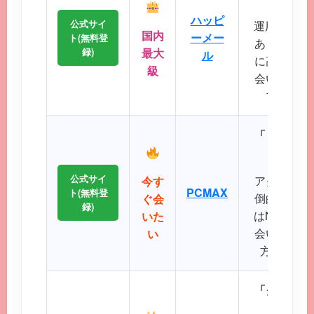
ハッピ
公式サイ
運用歴20
国内
ーメー
ト(無料登
あり、マッ
録)
最大
ル
に高く、地
級
会いが期待
プクラス
「リアルタ
公式サイ
アクティブ
今す
PCMAX
ト(無料登
倒的で、掲
ぐ会
録)
はNo.1で
いた
会いたい、
い
方に最適
「クリーン
に