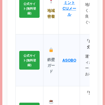
ミント
公式サイ
地域に根差
C!Jメー
ト(無料登
く、コスト
地域
録)
ル
良く出会い
密着
ぐ会える距
に最
「細かなプ
分にぴっ
公式サイ
運営実績が
鉄壁
ASOBO
ト(無料登
ィが非常に
録)
ガー
ータから理
ド
お相手を効
ことが
「堅苦しい
から始