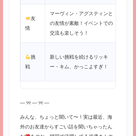
マーヴィン・アグスティンと
友
友情
の友情が素敵！イベントでの
情
んな
交流も楽しそう！
かん
挑
新しい挑戦を続けるリッキ
るア
戦
ー・キム、かっこよすぎ！
援し
— ୨୧ — ୨୧ —
みんな、ちょっと聞いて〜！実は最近、海
外のお友達からすごい話を聞いちゃったん