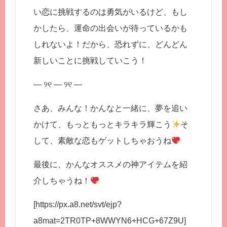
い恋に挑戦するのは勇気がいるけど、もし
かしたら、運命の出会いが待っているかも
しれないよ！だから、恐れずに、どんどん
新しいことに挑戦していこう！
— ୨୧ — ୨୧ —
さあ、みんな！かんなと一緒に、夢を追い
かけて、もっともっとキラキラ輝こう
そ
して、素敵な恋もゲットしちゃおうね
最後に、かんなオススメの神アイテムを紹
介しちゃうね！
[https://px.a8.net/svt/ejp?
a8mat=2TR0TP+8WWYN6+HCG+67Z9U]