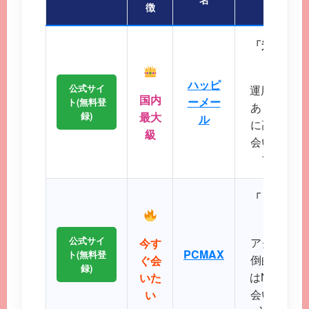
徴
「迷ったら
会員
ハッピ
公式サイ
運用歴20
国内
ーメー
ト(無料登
あり、マッ
録)
最大
ル
に高く、地
級
会いが期待
プクラス
「リアルタ
公式サイ
アクティブ
今す
PCMAX
ト(無料登
倒的で、掲
ぐ会
録)
はNo.1で
いた
会いたい、
い