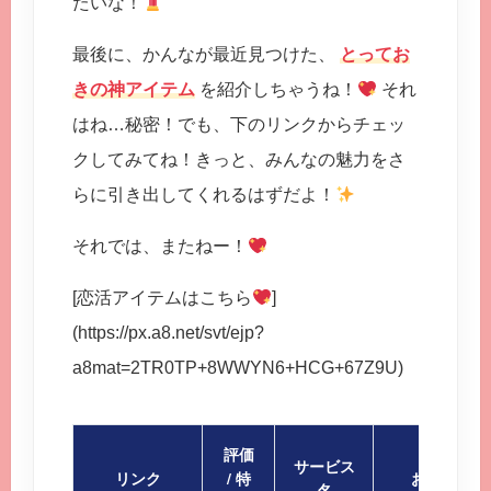
たいな！
最後に、かんなが最近見つけた、
とってお
きの神アイテム
を紹介しちゃうね！
それ
はね…秘密！でも、下のリンクからチェッ
クしてみてね！きっと、みんなの魅力をさ
らに引き出してくれるはずだよ！
それでは、またねー！
[恋活アイテムはこちら
]
(https://px.a8.net/svt/ejp?
a8mat=2TR0TP+8WWYN6+HCG+67Z9U)
評価
サービス
リンク
/ 特
おすすめポ
名