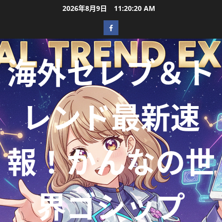
2026年8月9日
11:20:21 AM
海外セレブ＆ト
レンド最新速
報！かんなの世
界ゴシップ