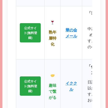
「30代後
落ち着
公式サイ
中高年層に
華の会
熟年
ト(無料登
め、同世
メール
録)
層特
す。周囲を
化
のペースで
が可
「会員数15
大SNS
公式サイ
日記や掲示
イクク
趣味
ト(無料登
以外の機能
ル
録)
で繋
す。共通の
がる
お相手との
るのが