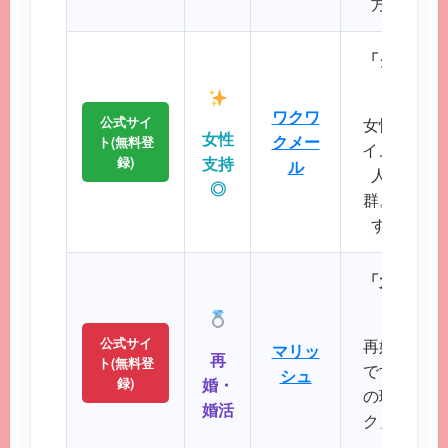
方に最適
「クリーン
に
ワクワ
公式サイ
女性誌にも
女性
クメー
ト(無料登
イメージが
録)
支持
ル
人サポー
◎
群。初めて
すい操作
「大人のた
パート
公式サイ
再婚や婚活
マリッ
再
ト(無料登
です。バツ
シュ
録)
婚・
の理解を示
婚活
ク」など、
大切に