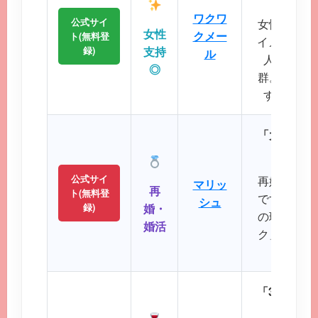
ワクワ
公式サイ
女性誌にも
女性
クメー
ト(無料登
イメージが
録)
支持
ル
人サポー
◎
群。初めて
すい操作
「大人のた
パート
公式サイ
再婚や婚活
マリッ
再
ト(無料登
です。バツ
シュ
録)
婚・
の理解を示
婚活
ク」など、
大切に
「30代後
落ち着