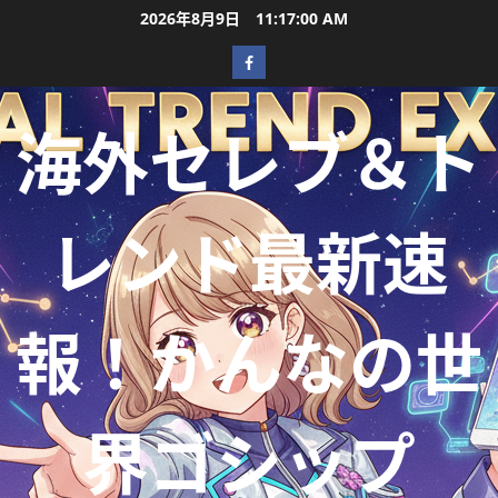
2026年8月9日
11:17:02 AM
海外セレブ＆ト
レンド最新速
報！かんなの世
界ゴシップ