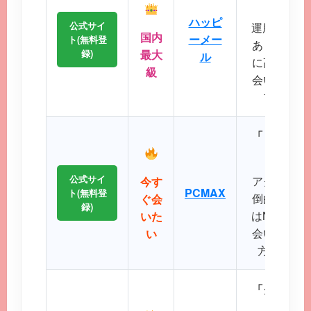
ハッピ
公式サイ
運用歴20
国内
ーメー
ト(無料登
あり、マッ
録)
最大
ル
に高く、地
級
会いが期待
プクラス
「リアルタ
公式サイ
アクティブ
今す
PCMAX
ト(無料登
倒的で、掲
ぐ会
録)
はNo.1で
いた
会いたい、
い
方に最適
「クリーン
に