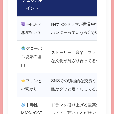
チェックポ
内容
イント
K-POP×
Netflixのドラマが世界中で大人
悪魔払い？
ハンターっていう設定が斬新すぎ
グローバ
ストーリー、音楽、ファッション
ル現象の理
な文化が混ざり合ってるのが魅力
由
ファンと
SNSでの積極的な交流や、舞台
の繋がり
離がグッと近くなってるんだって
中毒性
ドラマを盛り上げる最高の音楽！K
MAXのOST
ってて、聴いてるだけでテンショ