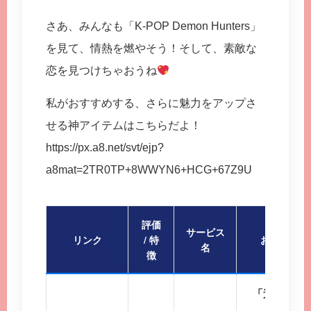
さあ、みんなも「K-POP Demon Hunters」
を見て、情熱を燃やそう！そして、素敵な
恋を見つけちゃおうね
私がおすすめする、さらに魅力をアップさ
せる神アイテムはこちらだよ！
https://px.a8.net/svt/ejp?
a8mat=2TR0TP+8WWYN6+HCG+67Z9U
評価
サービス
リンク
/ 特
おすすめポ
名
徴
「迷ったら
会員