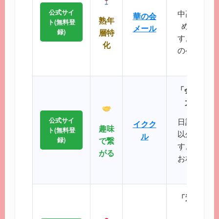
公式サイ
中高年層に
華の会
熟年
ト(無料登
め、同世
メール
録)
層特
す。周囲を
化
のペースで
が可
「会員数15
大SNS
公式サイ
日記や掲示
イクク
趣味
ト(無料登
以外の機能
ル
録)
で繋
す。共通の
がる
お相手との
るのが
「近所で会
エリ