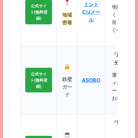
ミント
公式サイ
地域に根差
C!Jメー
ト(無料登
く、コスト
地域
録)
ル
良く出会い
密着
ぐ会える距
に最
「細かなプ
分にぴっ
公式サイ
運営実績が
鉄壁
ASOBO
ト(無料登
ィが非常に
録)
ガー
ータから理
ド
お相手を効
ことが
「堅苦しい
から始