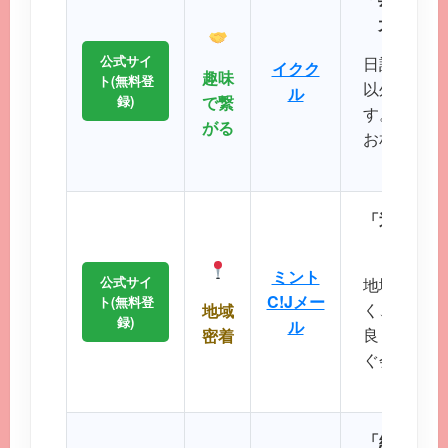
大SNS
公式サイ
日記や掲示
イクク
趣味
ト(無料登
以外の機能
ル
録)
で繋
す。共通の
がる
お相手との
るのが
「近所で会
エリ
ミント
公式サイ
地域に根差
C!Jメー
ト(無料登
く、コスト
地域
録)
ル
良く出会い
密着
ぐ会える距
に最
「細かなプ