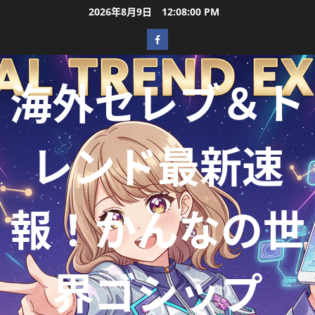
2026年8月9日
12:08:01 PM
海外セレブ＆ト
レンド最新速
報！かんなの世
界ゴシップ