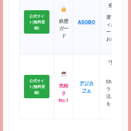
分にぴっ
公式サイ
運営実績が
鉄壁
ASOBO
ト(無料登
ィが非常に
録)
ガー
ータから理
ド
お相手を効
ことが
「堅苦しい
から始
公式サイ
SNS感覚
デジカ
気軽
ト(無料登
ライトなコ
フェ
録)
さ
活よりもま
No.1
をしたいと
会い