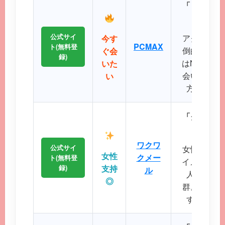
「リアルタ
公式サイ
アクティブ
今す
PCMAX
ト(無料登
倒的で、掲
ぐ会
録)
はNo.1で
いた
会いたい、
い
方に最適
「クリーン
に
ワクワ
公式サイ
女性誌にも
女性
クメー
ト(無料登
イメージが
録)
支持
ル
人サポー
◎
群。初めて
すい操作