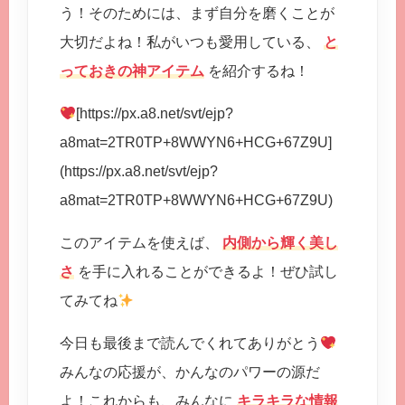
う！そのためには、まず自分を磨くことが
大切だよね！私がいつも愛用している、
と
っておきの神アイテム
を紹介するね！
[https://px.a8.net/svt/ejp?
a8mat=2TR0TP+8WWYN6+HCG+67Z9U]
(https://px.a8.net/svt/ejp?
a8mat=2TR0TP+8WWYN6+HCG+67Z9U)
このアイテムを使えば、
内側から輝く美し
さ
を手に入れることができるよ！ぜひ試し
てみてね
今日も最後まで読んでくれてありがとう
みんなの応援が、かんなのパワーの源だ
よ！これからも、みんなに
キラキラな情報