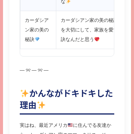
な
カーダシア
カーダシアン家の美の秘訣は、や
ン家の美の
を大切にして、家族を愛する気持
秘訣
訣なんだと思う
— ୨୧ — ୨୧ —
かんながドキドキした
理由
実はね、最近アメリカ
に住んでる友達か