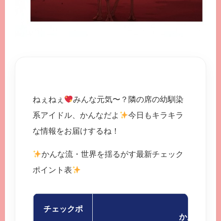
ねぇねぇ
みんな元気〜？隣の席の幼馴染
系アイドル、かんなだよ
今日もキラキラ
な情報をお届けするね！
かんな流・世界を揺るがす最新チェック
ポイント表
チェックポ
かんなのコ