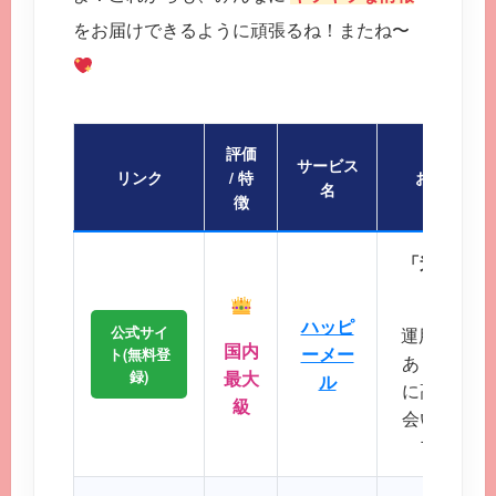
をお届けできるように頑張るね！またね〜
評価
サービス
リンク
/ 特
おすすめポ
名
徴
「迷ったら
会員
ハッピ
公式サイ
運用歴20
国内
ーメー
ト(無料登
あり、マッ
録)
最大
ル
に高く、地
級
会いが期待
プクラス