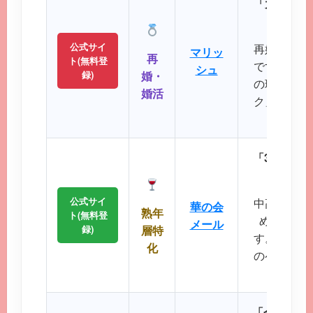
「大人のた
パート
公式サイ
再婚や婚活
マリッ
再
ト(無料登
です。バツ
シュ
録)
婚・
の理解を示
婚活
ク」など、
大切に
「30代後
落ち着
公式サイ
中高年層に
華の会
熟年
ト(無料登
め、同世
メール
録)
層特
す。周囲を
化
のペースで
が可
「会員数15