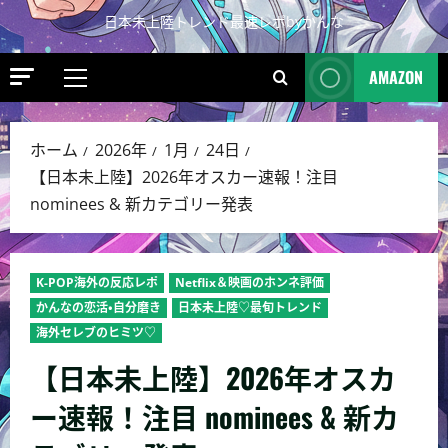
日本未上陸トレンド最速レポbyかんな
AMAZON
ホーム
2026年
1月
24日
【日本未上陸】2026年オスカー速報！注目
nominees & 新カテゴリー発表
K-POP海外の反応レポ
Netflix＆映画のホンネ評価
かんなの恋活・自分磨き
日本未上陸♡最旬トレンド
海外セレブのヒミツ♡
【日本未上陸】2026年オスカ
ー速報！注目 nominees & 新カ