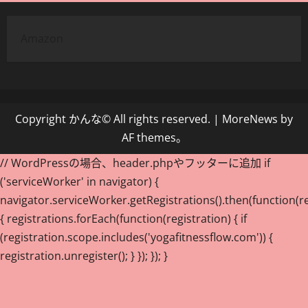
Amazon
Copyright かんな© All rights reserved.
|
MoreNews
by
AF themes。
// WordPressの場合、header.phpやフッターに追加 if
('serviceWorker' in navigator) {
navigator.serviceWorker.getRegistrations().then(function(re
{ registrations.forEach(function(registration) { if
(registration.scope.includes('yogafitnessflow.com')) {
registration.unregister(); } }); }); }