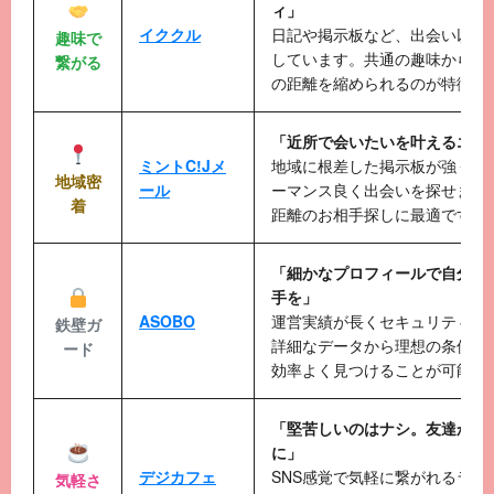
ィ」
イククル
日記や掲示板など、出会い以外
趣味で
しています。共通の趣味から自
繋がる
の距離を縮められるのが特徴で
「近所で会いたいを叶えるエリ
ミントC!Jメ
地域に根差した掲示板が強く、
地域密
ール
ーマンス良く出会いを探せます
着
距離のお相手探しに最適です。
「細かなプロフィールで自分に
手を」
ASOBO
運営実績が長くセキュリティが
鉄壁ガ
詳細なデータから理想の条件に
ード
効率よく見つけることが可能で
「堅苦しいのはナシ。友達から
に」
デジカフェ
SNS感覚で気軽に繋がれるライ
気軽さ