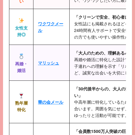
い、ワクワクしたい方に最適で
い
「クリーンで安全、初心者に優
ワクワクメー
女性誌にも掲載されるほどイメ
女性支
ル
24時間有人サポートで安全性が
持◎
の方でも使いやすい操作性が魅
「大人のための、理解あるパー
再婚や婚活に特化した設計です
マリッシュ
再婚・
子連れへの理解を示す「リボン
婚活
ど、誠実な出会いを大切にして
「30代後半からの、大人の落ち
い」
華の会メール
中高年層に特化しているため、
熟年層
合います。周囲を気にせず、自
特化
ゆったりと活動が可能です。
「会員数1500万人突破の巨大S