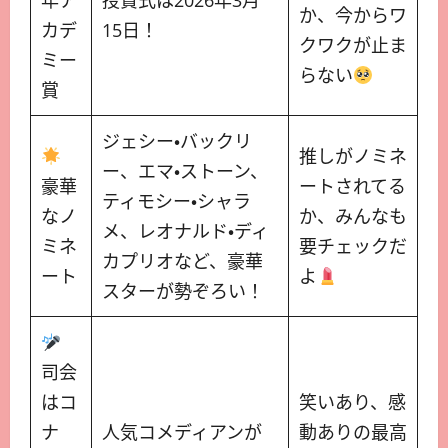
年ア
授賞式は2026年3月
か、今からワ
カデ
15日！
クワクが止ま
ミー
らない
賞
ジェシー・バックリ
推しがノミネ
ー、エマ・ストーン、
豪華
ートされてる
ティモシー・シャラ
なノ
か、みんなも
メ、レオナルド・ディ
ミネ
要チェックだ
カプリオなど、豪華
ート
よ
スターが勢ぞろい！
司会
はコ
笑いあり、感
ナ
人気コメディアンが
動ありの最高