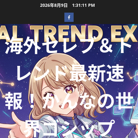
2026年8月9日
1:31:13 PM
海外セレブ＆ト
レンド最新速
報！かんなの世
界ゴシップ