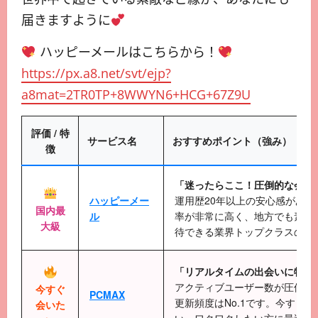
届きますように
ハッピーメールはこちらから！
https://px.a8.net/svt/ejp?
a8mat=2TR0TP+8WWYN6+HCG+67Z9U
評価 / 特
サービス名
おすすめポイント（強み）
徴
「迷ったらここ！圧倒的な会員
ハッピーメー
運用歴20年以上の安心感があり
国内最
ル
率が非常に高く、地方でも素敵
大級
待できる業界トップクラスの老
「リアルタイムの出会いに特化
アクティブユーザー数が圧倒的
今すぐ
PCMAX
更新頻度はNo.1です。今すぐ
会いた