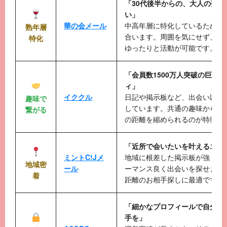
「30代後半からの、大人の落ち
い」
華の会メール
中高年層に特化しているため、
熟年層
合います。周囲を気にせず、自
特化
ゆったりと活動が可能です。
「会員数1500万人突破の巨大S
ィ」
イククル
日記や掲示板など、出会い以外
趣味で
しています。共通の趣味から自
繋がる
の距離を縮められるのが特徴で
「近所で会いたいを叶えるエリ
ミントC!Jメ
地域に根差した掲示板が強く、
地域密
ール
ーマンス良く出会いを探せます
着
距離のお相手探しに最適です。
「細かなプロフィールで自分に
手を」