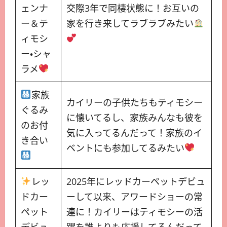
ェンナ
交際3年で同棲状態に！お互いの
ー＆テ
家を行き来してラブラブみたい
ィモシ
ー・シャ
ラメ
家族
カイリーの子供たちもティモシー
ぐるみ
に懐いてるし、家族みんなも彼を
のお付
気に入ってるんだって！家族のイ
き合い
ベントにも参加してるみたい
レッ
2025年にレッドカーペットデビュ
ドカー
ーして以来、アワードショーの常
ペット
連に！カイリーはティモシーの活
デビュ
躍を誰よりも応援してるんだって