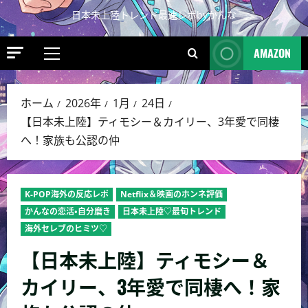
日本未上陸トレンド最速レポbyかんな
AMAZON
ホーム
2026年
1月
24日
【日本未上陸】ティモシー＆カイリー、3年愛で同棲
へ！家族も公認の仲
K-POP海外の反応レポ
Netflix＆映画のホンネ評価
かんなの恋活・自分磨き
日本未上陸♡最旬トレンド
海外セレブのヒミツ♡
【日本未上陸】ティモシー＆
カイリー、3年愛で同棲へ！家