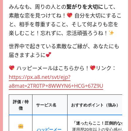
みんなも、周りの人との
繋がりを大切に
して、
素敵な恋を見つけてね！
自分を大切にするこ
と、相手を尊重すること、そして何よりも恋を
楽しむこと！忘れずに、恋活頑張ろうね！
世界中で起きている素敵なご縁が、あなたにも
届きますように
ハッピーメールはこちらから！
リンク：
https://px.a8.net/svt/ejp?
a8mat=2TR0TP+8WWYN6+HCG+67Z9U
評価 / 特
サービス名
おすすめポイント（強み）
徴
「迷ったらここ！圧倒的な会員
ハッピーメー
運用歴20年以上の安心感があり