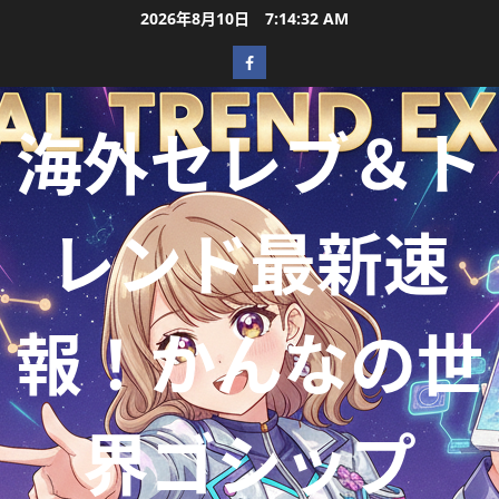
2026年8月10日
7:14:33 AM
海外セレブ＆ト
レンド最新速
報！かんなの世
界ゴシップ