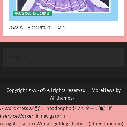
かんなの恋活・自分磨き
かんな
2026年5月7日
0
Amazon
Copyright かんな© All rights reserved.
|
MoreNews
by
AF themes。
// WordPressの場合、header.phpやフッターに追加 if
('serviceWorker' in navigator) {
navigator.serviceWorker.getRegistrations().then(function(re