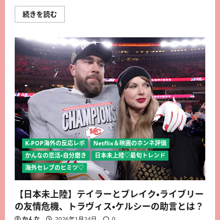
続きを読む
K-POP海外の反応レポ
Netflix＆映画のホンネ評価
かんなの恋活・自分磨き
日本未上陸♡最旬トレンド
海外セレブのヒミツ♡
【日本未上陸】テイラーとブレイク・ライブリー
の友情危機、トラヴィス・ケルシーの助言とは？
かんな
2026年1月24日
0