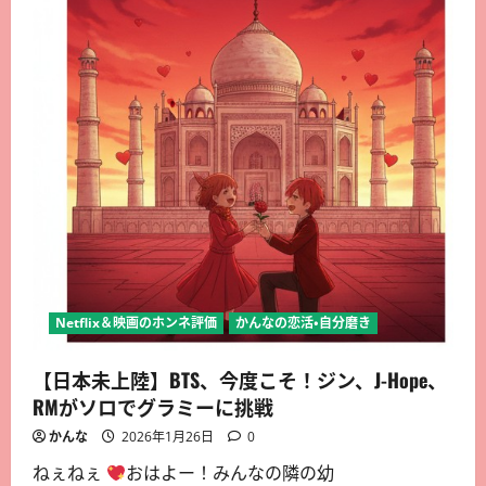
Netflix＆映画のホンネ評価
かんなの恋活・自分磨き
【日本未上陸】BTS、今度こそ！ジン、J-Hope、
RMがソロでグラミーに挑戦
かんな
2026年1月26日
0
ねぇねぇ
おはよー！みんなの隣の幼