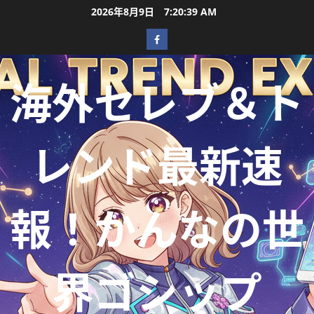
2026年8月9日
7:20:41 AM
海外セレブ＆ト
レンド最新速
報！かんなの世
界ゴシップ