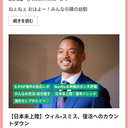
ねぇねぇ おはよー！みんなの隣の幼馴
続きを読む
K-POP海外の反応レポ
Netflix＆映画のホンネ評価
かんなの恋活・自分磨き
日本未上陸♡最旬トレンド
海外セレブのヒミツ♡
【日本未上陸】ウィル・スミス、復活へのカウン
トダウン