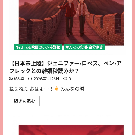
Netflix＆映画のホンネ評価
かんなの恋活・自分磨き
【日本未上陸】ジェニファー・ロペス、ベン・ア
フレックとの離婚秒読みか？
かんな
2026年1月26日
0
ねぇねぇ おはよー！
みんなの隣
続きを読む