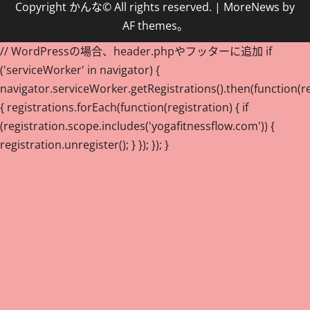
Copyright かんな© All rights reserved.
|
MoreNews
by
AF themes。
// WordPressの場合、header.phpやフッターに追加 if
('serviceWorker' in navigator) {
navigator.serviceWorker.getRegistrations().then(function(re
{ registrations.forEach(function(registration) { if
(registration.scope.includes('yogafitnessflow.com')) {
registration.unregister(); } }); }); }