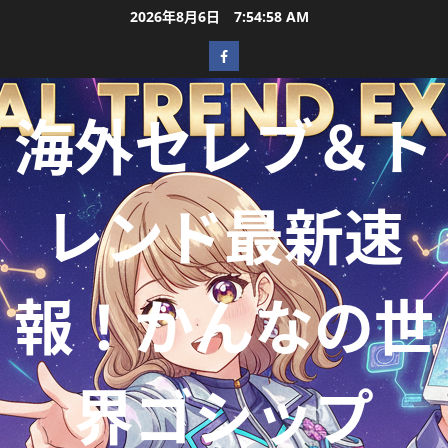
2026年8月6日
7:55:00 AM
海外セレブ＆ト
レンド最新速
報！かんなの世
界ゴシップ