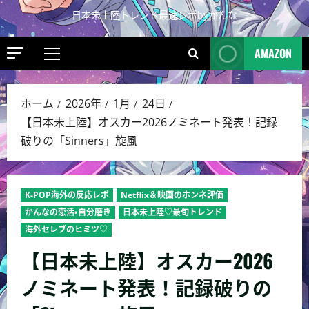
日本未上陸トレンド最速レポbyかんな
AMAZON
ホーム
2026年
1月
24日
【日本未上陸】オスカー2026ノミネート発表！記録
破りの「Sinners」旋風
K-POP海外の反応レポ
Netflix＆映画のホンネ評価
かんなの恋活・自分磨き
日本未上陸♡最旬トレンド
海外セレブのヒミツ♡
【日本未上陸】オスカー2026
ノミネート発表！記録破りの