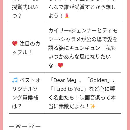
授賞式はい
んなで誰が受賞するか予想し
つ？
よう！
カイリー・ジェンナーとティモ
シー・シャラメが公の場で愛を
注目のカ
語る姿にキュンキュン！私も
ップル！
いつかあんな風になりたい
な…
ベストオ
「Dear Me」、「Golden」、
リジナルソ
「I Lied to You」など心に響
ング賞候補
く名曲たち！映画音楽って本
は？
当に素敵だよね！
— ୨୧ — ୨୧ —