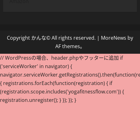
Amazon
Copyright かんな© All rights reserved.
|
MoreNews
by
AF themes。
// WordPressの場合、header.phpやフッターに追加 if
('serviceWorker' in navigator) {
navigator.serviceWorker.getRegistrations().then(function(re
{ registrations.forEach(function(registration) { if
(registration.scope.includes('yogafitnessflow.com')) {
registration.unregister(); } }); }); }