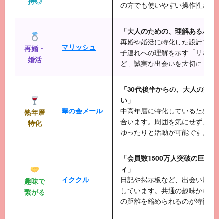
持◎
の方でも使いやすい操作性が魅
「大人のための、理解あるパー
再婚や婚活に特化した設計です
マリッシュ
再婚・
子連れへの理解を示す「リボン
婚活
ど、誠実な出会いを大切にして
「30代後半からの、大人の落ち
い」
華の会メール
中高年層に特化しているため、
熟年層
合います。周囲を気にせず、自
特化
ゆったりと活動が可能です。
「会員数1500万人突破の巨大S
ィ」
イククル
日記や掲示板など、出会い以外
趣味で
しています。共通の趣味から自
繋がる
の距離を縮められるのが特徴で