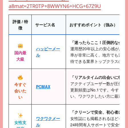
a8mat=2TR0TP+8WWYN6+HCG+67Z9U
評価 / 特
サービス名
おすすめポイント（強み）
徴
「迷ったらここ！圧倒的な会員
ハッピーメー
運用歴20年以上の安心感があり
国内最
ル
率が非常に高く、地方でも素敵
大級
待できる業界トップクラスの老
「リアルタイムの出会いに特化
アクティブユーザー数が圧倒的
今すぐ
PCMAX
更新頻度はNo.1です。今すぐ
会いた
い、ワクワクしたい方に最適で
い
「クリーンで安全、初心者に優
ワクワクメー
女性誌にも掲載されるほどイメ
女性支
ル
24時間有人サポートで安全性が