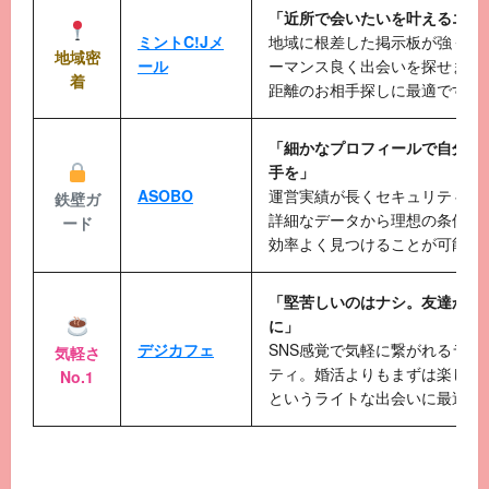
「近所で会いたいを叶えるエリ
ミントC!Jメ
地域に根差した掲示板が強く、
地域密
ール
ーマンス良く出会いを探せます
着
距離のお相手探しに最適です。
「細かなプロフィールで自分に
手を」
ASOBO
運営実績が長くセキュリティが
鉄壁ガ
詳細なデータから理想の条件に
ード
効率よく見つけることが可能で
「堅苦しいのはナシ。友達から
に」
デジカフェ
SNS感覚で気軽に繋がれるライ
気軽さ
ティ。婚活よりもまずは楽しく
No.1
というライトな出会いに最適。