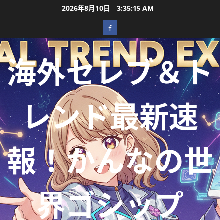
2026年8月10日
3:35:16 AM
海外セレブ＆ト
レンド最新速
報！かんなの世
界ゴシップ